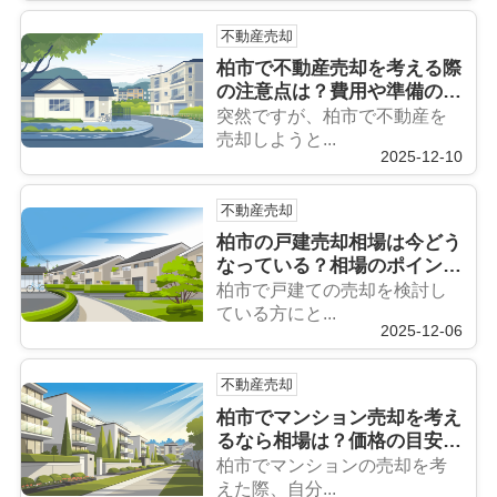
不動産売却
柏市で不動産売却を考える際
の注意点は？費用や準備のポ
イントも紹介
突然ですが、柏市で不動産を
売却しようと...
2025-12-10
不動産売却
柏市の戸建売却相場は今どう
なっている？相場のポイント
や傾向をまとめて紹介
柏市で戸建ての売却を検討し
ている方にと...
2025-12-06
不動産売却
柏市でマンション売却を考え
るなら相場は？価格の目安や
動向を詳しく解説
柏市でマンションの売却を考
えた際、自分...