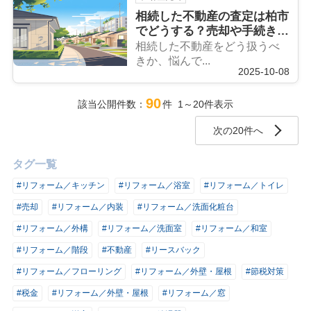
相続した不動産の査定は柏市
でどうする？売却や手続きの
流れも紹介
相続した不動産をどう扱うべ
きか、悩んで...
2025-10-08
90
該当公開件数：
件 1～20件表示
次の20件へ
タグ一覧
#リフォーム／キッチン
#リフォーム／浴室
#リフォーム／トイレ
#売却
#リフォーム／内装
#リフォーム／洗面化粧台
#リフォーム／外構
#リフォーム／洗面室
#リフォーム／和室
#リフォーム／階段
#不動産
#リースバック
#リフォーム／フローリング
#リフォーム／外壁・屋根
#節税対策
#税金
#リフォーム／外壁・屋根
#リフォーム／窓