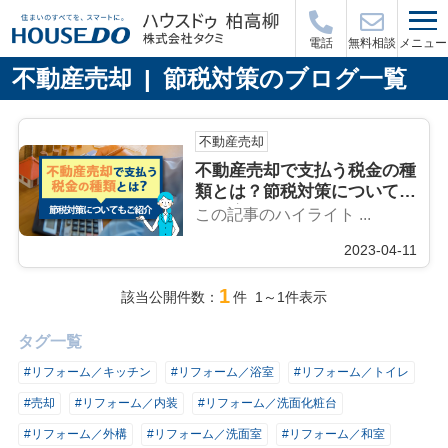
メニュー
電話
無料相談
不動産売却 | 節税対策のブログ一覧
不動産売却
不動産売却で支払う税金の種
類とは？節税対策についても
ご紹介
この記事のハイライト ...
2023-04-11
1
該当公開件数：
件 1～1件表示
タグ一覧
#リフォーム／キッチン
#リフォーム／浴室
#リフォーム／トイレ
#売却
#リフォーム／内装
#リフォーム／洗面化粧台
#リフォーム／外構
#リフォーム／洗面室
#リフォーム／和室