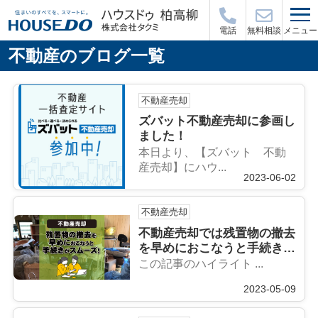
メニュー
電話
無料相談
不動産のブログ一覧
不動産売却
ズバット不動産売却に参画し
ました！
本日より、【ズバット 不動
産売却】にハウ...
2023-06-02
不動産売却
不動産売却では残置物の撤去
を早めにおこなうと手続きが
スムーズ！
この記事のハイライト ...
2023-05-09