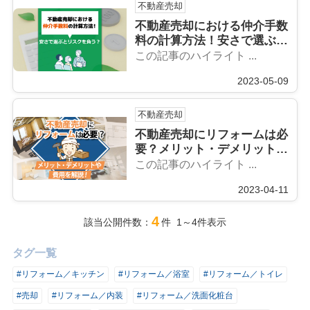
不動産売却
不動産売却における仲介手数
料の計算方法！安さで選ぶと
リスクを負う？
この記事のハイライト ...
2023-05-09
不動産売却
不動産売却にリフォームは必
要？メリット・デメリットや
費用を解説！
この記事のハイライト ...
2023-04-11
4
該当公開件数：
件 1～4件表示
タグ一覧
#リフォーム／キッチン
#リフォーム／浴室
#リフォーム／トイレ
#売却
#リフォーム／内装
#リフォーム／洗面化粧台