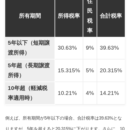
住
民
所有期間
所得税率
合計税率
税
率
5年以下（短期譲
30.63%
9%
39.63%
渡所得）
5年超（長期譲渡
15.315%
5%
20.315%
所得）
10年超（軽減税
10.21%
4%
14.21%
率適用時）
例えば、所有期間が5年以下の場合、合計税率は39.63%とな
りますが、5年を超えると20.315%に下がります。さらに、10