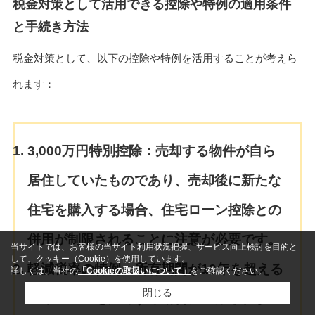
税金対策として活用できる控除や特例の適用条件
と手続き方法
税金対策として、以下の控除や特例を活用することが考えら
れます：
3,000万円特別控除：
売却する物件が自ら
居住していたものであり、売却後に新たな
住宅を購入する場合、住宅ローン控除との
併用が制限されることに注意が必要です。
当サイトでは、お客様の当サイト利用状況把握、サービス向上検討を目的と
して、クッキー（Cookie）を使用しています。
軽減税率の特例：
所有期間が10年を超える
詳しくは、当社の
「Cookieの取扱いについて」
をご確認ください。
閉じる
マイホームを売却する場合に適用されま