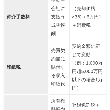
不動産
会社に
（売却価格
仲介手数料
支払う
×3％＋6万円）
成功報
＋消費税
酬
契約金額に応
売買契
じて変動
約書に
（例：1,000万
印紙税
貼付す
円超5,000万円
る収入
以下の場合1万
印紙代
円）
所有権
登録免許税＋
移転や