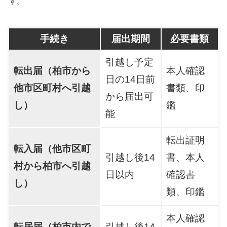
す。
手続き
届出期間
必要書類
引越し予定
転出届（柏市から
本人確認
日の14日前
他市区町村へ引越
書類、印
から届出可
し）
鑑
能
転出証明
転入届（他市区町
引越し後14
書、本人
村から柏市へ引越
日以内
確認書
し）
類、印鑑
本人確認
転居届（柏市内で
引越し後14