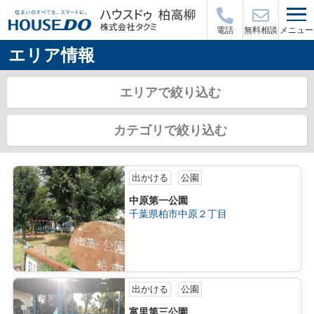
メニュー
電話
無料相談
エリア情報
エリアで絞り込む
カテゴリで絞り込む
出かける
公園
中原第一公園
千葉県柏市中原２丁目
出かける
公園
富里第三公園