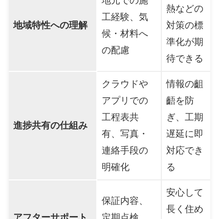
地元での施
熱などの
工経験、気
地域特性への理解
対策の標
候・材料へ
準化が期
の配慮
待できる
クラウドや
情報の齟
アプリでの
齬を防
工程表共
ぎ、工期
進捗共有の仕組み
有、写真・
遅延に即
連絡手段の
対応でき
明確化
る
安心して
保証内容、
長く住め
アフターサポート
定期点検、