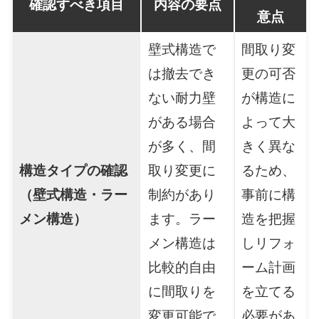
確認すべき項目
内容の要点
意点
壁式構造で
間取り変
は撤去でき
更の可否
ない耐力壁
が構造に
がある場合
よって大
が多く、間
きく異な
構造タイプの確認
取り変更に
るため、
（壁式構造・ラー
制約があり
事前に構
メン構造）
ます。ラー
造を把握
メン構造は
しリフォ
比較的自由
ーム計画
に間取りを
を立てる
変更可能で
必要があ