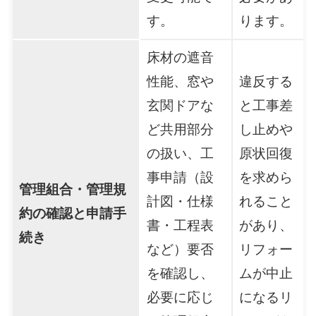
す。
ります。
床材の遮音
性能、窓や
違反する
玄関ドアな
と工事差
ど共用部分
し止めや
の扱い、工
原状回復
事申請（設
を求めら
管理組合・管理規
計図・仕様
れること
約の確認と申請手
書・工程表
があり、
続き
など）要否
リフォー
を確認し、
ムが中止
必要に応じ
になるリ