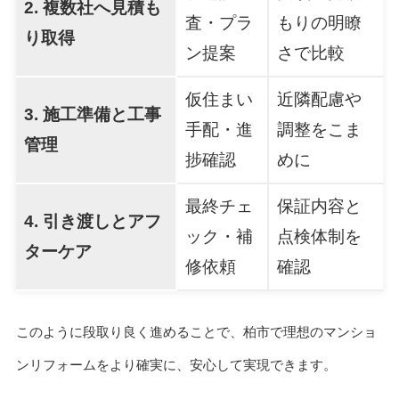
2. 複数社へ見積も
査・プラ
もりの明瞭
り取得
ン提案
さで比較
仮住まい
近隣配慮や
3. 施工準備と工事
手配・進
調整をこま
管理
捗確認
めに
最終チェ
保証内容と
4. 引き渡しとアフ
ック・補
点検体制を
ターケア
修依頼
確認
このように段取り良く進めることで、柏市で理想のマンショ
ンリフォームをより確実に、安心して実現できます。