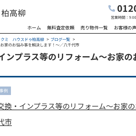
0120
営業時間：
9:0
ホーム
無料査定依頼
売り物件一覧
お客様の
タクミ ハウスドゥ柏高柳
ブログ一覧
～お家のお悩み事を解決します！～／八千代市
インプラス等のリフォーム～お家の
事例
交換・インプラス等のリフォーム～お家の
代市