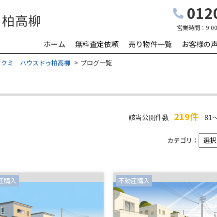
0120
営業時間：
9:0
ホーム
無料査定依頼
売り物件一覧
お客様の
タクミ ハウスドゥ柏高柳
ブログ一覧
219件
該当公開件数
81～
カテゴリ：
産購入
不動産購入