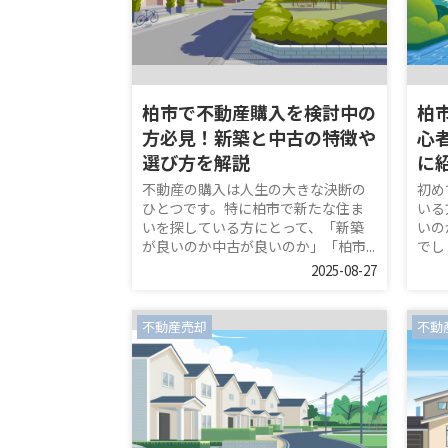
柏市で不動産購入を検討中の
柏
方必見！新築と中古の特徴や
心
選び方を解説
に
不動産の購入は人生の大きな決断の
初め
ひとつです。特に柏市で新たな住ま
いる
いを探している方にとって、「新築
いの
が良いのか中古が良いのか」「柏市...
でし
2025-08-27
不動産売却
不動