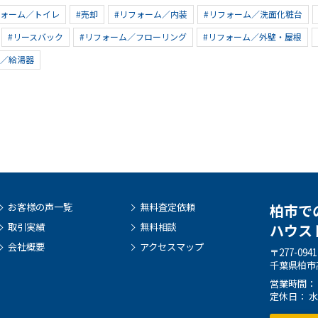
フォーム／トイレ
#売却
#リフォーム／内装
#リフォーム／洗面化粧台
#リースバック
#リフォーム／フローリング
#リフォーム／外壁・屋根
ム／給湯器
お客様の声一覧
無料査定依頼
柏市で
取引実績
無料相談
ハウス
会社概要
アクセスマップ
〒277-0941
千葉県柏市高
営業時間： 9:
定休日： 