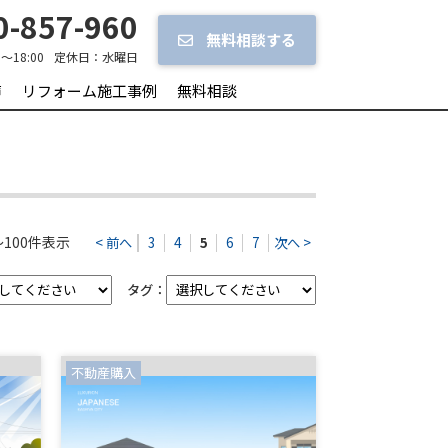
-857-960
無料相談する
0～18:00
定休日：
水曜日
声
リフォーム施工事例
無料相談
100件表示
< 前へ
3
4
5
6
7
次へ >
タグ：
不動産購入