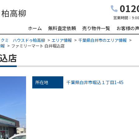
0120
営業時間：
9:0
ホーム
無料査定依頼
売り物件一覧
お客様の
タクミ ハウスドゥ柏高柳
エリア情報
千葉県白井市のエリア情報
情報
ファミリーマート 白井堀込店
堀込店
所在地
千葉県白井市堀込１丁目1-45