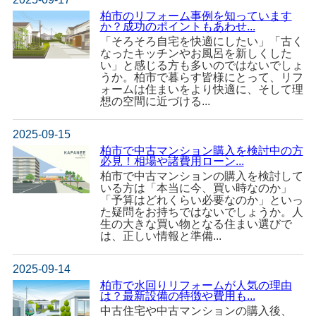
柏市のリフォーム事例を知っています
か？成功のポイントもあわせ...
「そろそろ自宅を快適にしたい」「古く
なったキッチンやお風呂を新しくした
い」と感じる方も多いのではないでしょ
うか。柏市で暮らす皆様にとって、リフ
ォームは住まいをより快適に、そして理
想の空間に近づける...
2025-09-15
柏市で中古マンション購入を検討中の方
必見！相場や諸費用ローン...
柏市で中古マンションの購入を検討して
いる方は「本当に今、買い時なのか」
「予算はどれくらい必要なのか」といっ
た疑問をお持ちではないでしょうか。人
生の大きな買い物となる住まい選びで
は、正しい情報と準備...
2025-09-14
柏市で水回りリフォームが人気の理由
は？最新設備の特徴や費用も...
中古住宅や中古マンションの購入後、