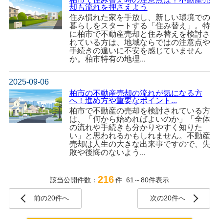
却も流れを押さえよう
住み慣れた家を手放し、新しい環境での
暮らしをスタートする「住み替え」。特
に柏市で不動産売却と住み替えを検討さ
れている方は、地域ならではの注意点や
手続きの違いに不安を感じていません
か。柏市特有の地理...
2025-09-06
柏市の不動産売却の流れが気になる方
へ！進め方や重要なポイント...
柏市で不動産の売却を検討されている方
は、「何から始めればよいのか」「全体
の流れや手続きも分かりやすく知りた
い」と思われるかもしれません。不動産
売却は人生の大きな出来事ですので、失
敗や後悔のないよう...
216
該当公開件数：
件 61～80件表示
前の20件へ
次の20件へ