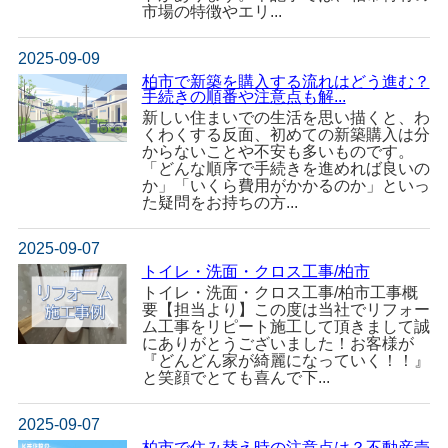
市場の特徴やエリ...
2025-09-09
柏市で新築を購入する流れはどう進む？
手続きの順番や注意点も解...
新しい住まいでの生活を思い描くと、わ
くわくする反面、初めての新築購入は分
からないことや不安も多いものです。
「どんな順序で手続きを進めれば良いの
か」「いくら費用がかかるのか」といっ
た疑問をお持ちの方...
2025-09-07
トイレ・洗面・クロス工事/柏市
トイレ・洗面・クロス工事/柏市工事概
要【担当より】この度は当社でリフォー
ム工事をリピート施工して頂きまして誠
にありがとうございました！お客様が
『どんどん家が綺麗になっていく！！』
と笑顔でとても喜んで下...
2025-09-07
柏市で住み替え時の注意点は？不動産売