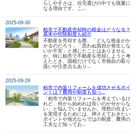
らしやすさは、住宅選びの中でも慎重に
なる理由です。こ...
2025-09-30
柏市で不動産売却時の税金はどうなる？
基本や控除制度も紹介
不動産を売却する際、「どんな税金がか
かるのだろう」「思わぬ負担が発生しな
いか不安」と感じたことはありません
か。特に柏市で不動産を売却しようと考
えたとき、国税だけでなく市独自の取り
扱いや注意点もあり...
2025-09-28
柏市で内装リフォームを成功させるポイ
ントは？費用や制度も知っ...
「柏市で内装リフォームを考えているけ
れど、何から始めれば良いのか分からな
い」と悩んでいませんか。理想の住まい
を実現するためには、押さえておきたい
ポイントや地元ならではの制度、費用の
工夫など知ってお...