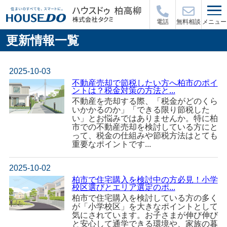
メニュー
電話
無料相談
更新情報一覧
2025-10-03
不動産売却で節税したい方へ柏市のポイ
ントは？税金対策の方法と...
不動産を売却する際、「税金がどのくら
いかかるのか」「できる限り節税した
い」とお悩みではありませんか。特に柏
市での不動産売却を検討している方にと
って、税金の仕組みや節税方法はとても
重要なポイントです...
2025-10-02
柏市で住宅購入を検討中の方必見！小学
校区選びとエリア選定のポ...
柏市で住宅購入を検討している方の多く
が「小学校区」を大きなポイントとして
気にされています。お子さまが伸び伸び
と安心して通学できる環境や、家族の暮