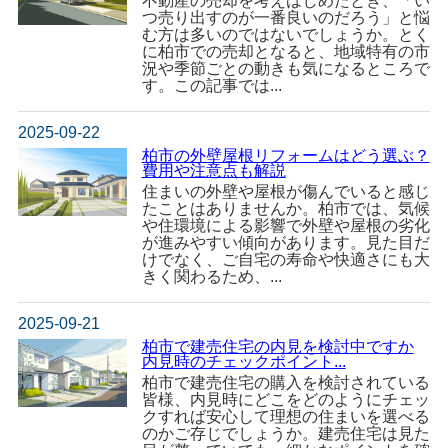
不動産の売却を考えはじめたとき、「い
つ売り出すのが一番良いのだろう」と悩
む方は多いのではないでしょうか。とく
に柏市での売却となると、地域特有の市
況や季節ごとの動きも気になるところで
す。この記事では...
2025-09-22
柏市の外壁屋根リフォームはどう選ぶ？
費用や注意点も解説
住まいの外壁や屋根が傷んでいると感じ
たことはありませんか。柏市では、気候
や住環境による影響で外壁や屋根の劣化
が進みやすい傾向があります。見た目だ
けでなく、ご自宅の寿命や快適さにも大
きく関わるため、...
2025-09-21
柏市で建売住宅の内見を検討中ですか
内見時のチェックポイント...
柏市で建売住宅の購入を検討されている
皆様、内見時にどこをどのようにチェッ
クすれば安心して理想の住まいを選べる
のかご存じでしょうか。建売住宅は見た