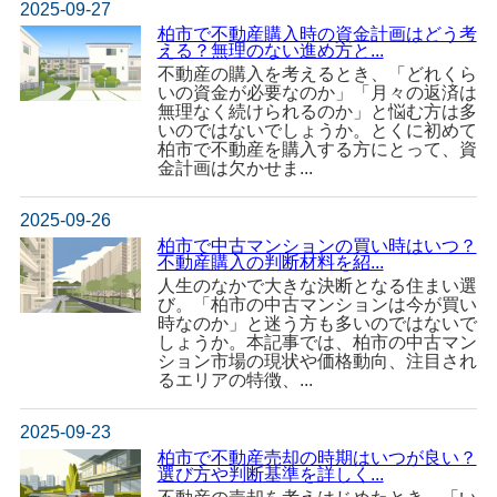
2025-09-27
柏市で不動産購入時の資金計画はどう考
える？無理のない進め方と...
不動産の購入を考えるとき、「どれくら
いの資金が必要なのか」「月々の返済は
無理なく続けられるのか」と悩む方は多
いのではないでしょうか。とくに初めて
柏市で不動産を購入する方にとって、資
金計画は欠かせま...
2025-09-26
柏市で中古マンションの買い時はいつ？
不動産購入の判断材料を紹...
人生のなかで大きな決断となる住まい選
び。「柏市の中古マンションは今が買い
時なのか」と迷う方も多いのではないで
しょうか。本記事では、柏市の中古マン
ション市場の現状や価格動向、注目され
るエリアの特徴、...
2025-09-23
柏市で不動産売却の時期はいつが良い？
選び方や判断基準を詳しく...