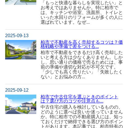
「もっと快適な暮らしを実現したい」と
お考えではありませんか。特に柏市で
は、キッチンや浴室、洗面所、トイレと
いった水回りのリフォームが多くの人に
選ばれています。なぜ...
2025-09-13
柏市で不動産を高く売却するコツは？価
格戦略や準備で差をつける...
柏市で不動産をできるだけ高く売却した
いと考える方は少なくありません。しか
し、思い通りの価格で売るためには、事
前の準備や適切な対応が不可欠です。
「少しでも高く売りたい」「失敗したく
ない」とお悩みの方...
2025-09-12
柏市で中古住宅を選ぶときのポイント
は？選び方のコツや注意点も...
中古住宅の購入を検討しているものの、
どのように選べば良いか迷っていません
か。特に柏市での不動産購入には、知っ
ておくだけで納得できる選び方のポイン
トがあります。本記事では、柏市特有の