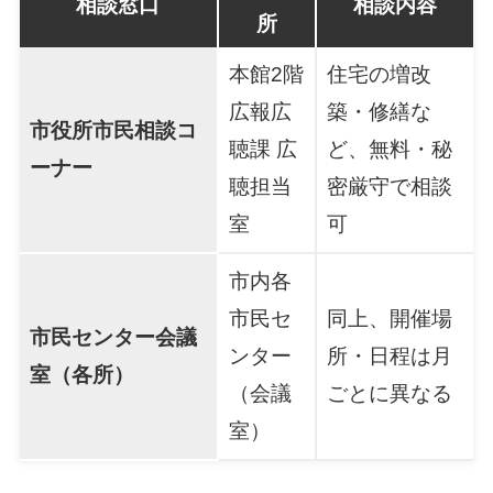
相談窓口
相談内容
所
本館2階
住宅の増改
広報広
築・修繕な
市役所市民相談コ
聴課 広
ど、無料・秘
ーナー
聴担当
密厳守で相談
室
可
市内各
市民セ
同上、開催場
市民センター会議
ンター
所・日程は月
室（各所）
（会議
ごとに異なる
室）