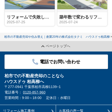
リフォームで失敗しないための事例紹介！後悔を防ぐ方法も解説
築年数で変わるリフォームのタイミングは？目安や計画の立て方も紹介
2025-07-25
2025-07-24
柏市の不動産売却や住み替え｜創業20年の株式会社タクミ ハウスドゥ柏高柳
ページトップへ
電話でお問い合わせ
柏市での不動産売却のことなら
ハウスドゥ 柏高柳へ
〒277-0941 千葉県柏市高柳1139−1
電話番号：
0120-857-960
営業時間：9:00～18:00
定休日：水曜日
リフォーム施工事例
お客様の声一覧