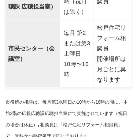
時（祝日
談員
聴課 広聴担当室）
は除く）
松戸住宅リ
毎月 第2
フォーム相
または第3
市民センター（会
談員
土曜日
議室）
開催場所は
10時〜16
月ごとに異
時
なります
市役所の相談は、毎月第3水曜日の10時から16時の間に、本
館2階の広報広聴課広聴担当室にて実施されています（祝日
の場合は休止）｡相談員は「松戸住宅リフォーム相談員」
で、無料かつ秘密厳守で応じております 。