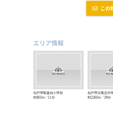
この
エリア情報
松戸市梨香台小学校
松戸市立第五中
約855m／11分
約2265m／29分