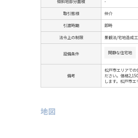
傾斜地部分面積
-
取引態様
仲介
引渡時期
即時
法令上の制限
景観法/宅地造成
閑静な住宅地
設備条件
松戸市エリアでの
備考
ださい。価格2,1
します。松戸市エ
地図