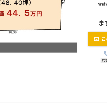
容積
ま
こ
営