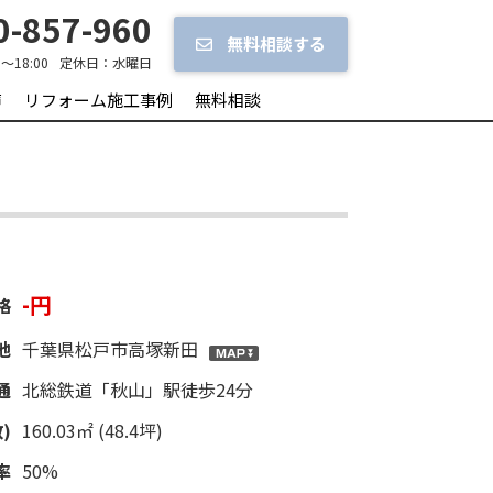
-857-960
無料相談する
0～18:00
定休日：
水曜日
声
リフォーム施工事例
無料相談
-円
格
地
千葉県松戸市高塚新田
通
北総鉄道「秋山」駅徒歩24分
)
160.03㎡ (48.4坪)
率
50%