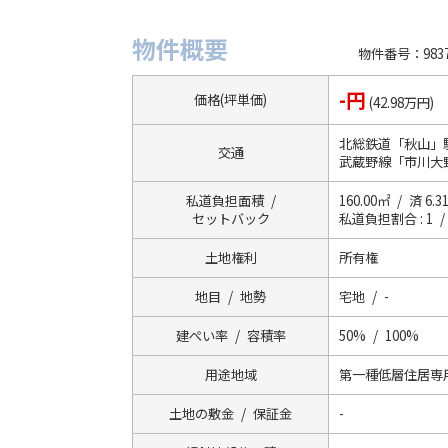
物件概要
物件番号：9837
-円
価格(坪単価)
(42.98万円)
北総鉄道「秋山」
交通
武蔵野線「市川大
私道負担面積 /
160.00㎡ / 済 6.3
セットバック
私道負担割合 : 1 /
土地権利
所有権
地目 / 地勢
宅地 / -
建ぺい率 / 容積率
50% / 100%
用途地域
第一種低層住居専
土地の敷金 / 保証金
-