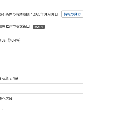
取引条件の有効期限：2026年01月01日
情報の見方
葉県松戸市高塚新田
0.03㎡(48.4坪)
西 私道 2.7m)
街化区域
 -