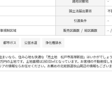
路地状敷地
-
国土法届出要否
不
引渡条件
-
工事規制区域
販売区画数 / 総区画数
- /
都市ガス
公営水道
浄化槽排水
住まいなら、住み心地も快適な「売土地 松戸市高塚新田」はいかがでしょ
50万円の土地です。土地面積は160.03㎡となっています。お客様の不動産
リアの情報ならお任せください。お薦めの北総鉄道秋山周辺の情報もござい