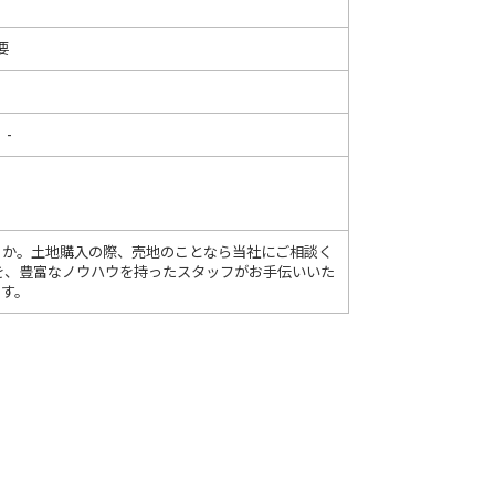
要
 -
うか。土地購入の際、売地のことなら当社にご相談く
探しを、豊富なノウハウを持ったスタッフがお手伝いいた
ます。