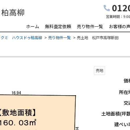
0120
営業時間：
9:0
ホーム
無料査定依頼
売り物件一覧
お客様の
タクミ ハウスドゥ柏高柳
売り物件一覧
売土地 松戸市高塚新田
売地
価
所在
交
土地面積(坪数
建ぺい