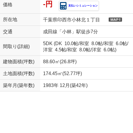
-円
価格
支払いシミュレーション
所在地
千葉県印西市小林北１丁目
交通
成田線「小林」駅徒歩7分
5DK (
DK 10.0帖
/
和室 8.0帖
/
和室 6.0帖
/
間取り(詳細)
洋室 4.5帖
/
和室 8.0帖
/
洋室 6.0帖
)
建物面積(坪数)
88.60㎡(26.8坪)
土地面積(坪数)
174.45㎡(52.77坪)
築年月(築年数)
1983年 12月(築42年)