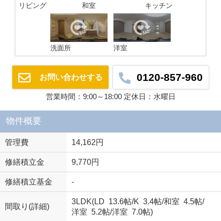
リビング
和室
キッチン
洗面所
洋室
0120-857-960
お問い合わせする
営業時間：9:00～18:00 定休日：水曜日
物件概要
管理費
14,162円
修繕積立金
9,770円
修繕積立基金
-
3LDK(
LD 13.6帖
/
K 3.4帖
/
和室 4.5帖
/
間取り(詳細)
洋室 5.2帖
/
洋室 7.0帖
)