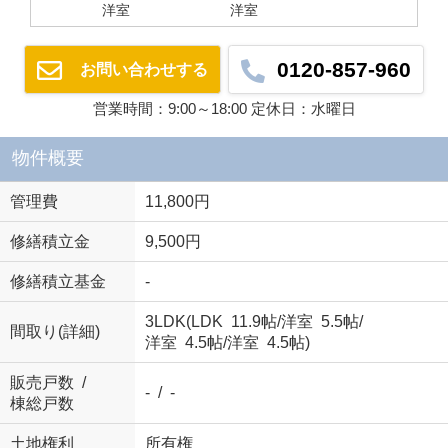
洋室
洋室
0120-857-960
お問い合わせする
営業時間：9:00～18:00 定休日：水曜日
物件概要
管理費
11,800円
修繕積立金
9,500円
修繕積立基金
-
3LDK(
LDK 11.9帖
/
洋室 5.5帖
/
間取り(詳細)
洋室 4.5帖
/
洋室 4.5帖
)
販売戸数 /
- / -
棟総戸数
土地権利
所有権