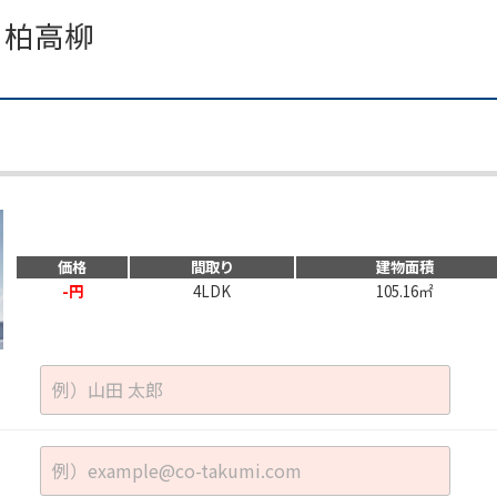
価格
間取り
建物面積
-円
4LDK
105.16㎡